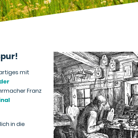
Spur!
artiges mit
der
Uhrmacher Franz
inal
ch in die