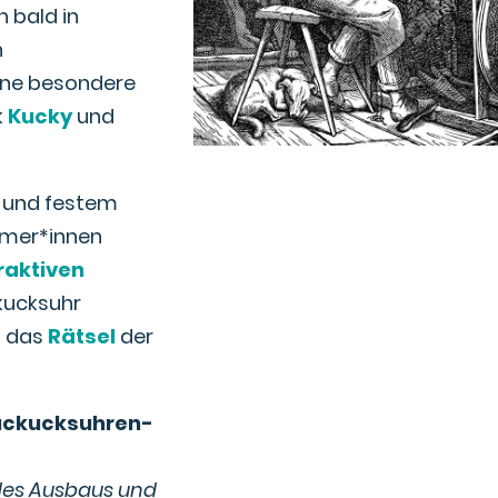
 bald in
n
ine besondere
k
Kucky
und
 und festem
hmer*innen
raktiven
ckucksuhr
n das
Rätsel
der
Kuckucksuhren-
des Ausbaus und