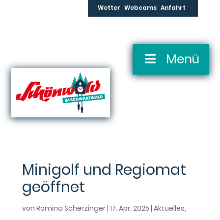
Skip
Wetter
Webcams
Anfahrt
to
content
Skip
Menü
Navigation
Minigolf und Regiomat
geöffnet
von
Romina Scherzinger
|
17. Apr. 2025
|
Aktuelles
,