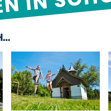
EN IN SC
H…