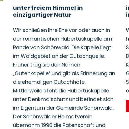
unter freiem Himmel in
einzigartiger Natur
Wir schließen Ihre Ehe vor oder auch in
W
der romantischen Hubertuskapelle am
h
Rande von Schönwald. Die Kapelle liegt
S
im Waldgebiet an der Gutachquelle.
B
Früher trug sie den Namen
K
„Gutenkapelle“ und gilt als Erinnerung an
G
die ehemaligen Gutachhöfe.
S
Mittlerweile steht die Hubertuskapelle
e
unter Denkmalschutz und befindet sich
im Eigentum der Gemeinde Schönwald.
Der Schönwälder Heimatverein
übernahm 1990 die Patenschaft und