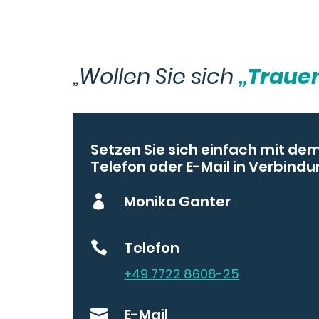
„Wollen Sie sich
„Traue
Setzen Sie sich einfach mit d
Telefon oder E-Mail in Verbindu
Monika Ganter

Telefon

+49 7722 8608-25
E-Mail
