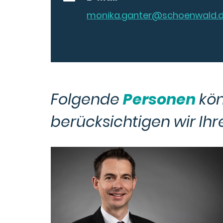
monika.ganter​@schoenwald.
Folgende
Personen
kö
berücksichtigen wir Ih