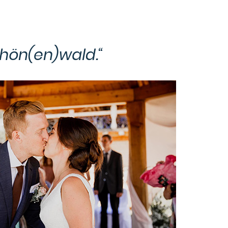
chön(en)wald.“