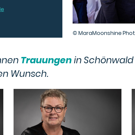
de
© MaraMoonshine Pho
nnen
Trauungen
in Schönwald
ren Wunsch.