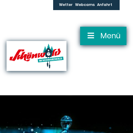
Skip
Wetter
Webcams
Anfahrt
to
content
Skip
Menü
Navigation