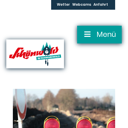
Skip
Wetter
Webcams
Anfahrt
to
content
Skip
Menü
Navigation