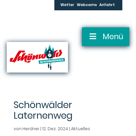
Skip
Wetter
Webcams
Anfahrt
to
content
Skip
Menü
Navigation
Schönwälder
Laternenweg
von
Herdner
|
12. Dez. 2024
|
Aktuelles