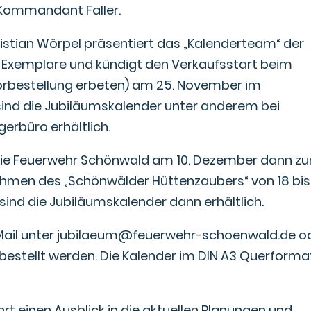
so Kommandant Faller.
stian Wörpel präsentiert das „Kalenderteam“ der
n Exemplare und kündigt den Verkaufsstart beim
rbestellung erbeten) am 25. November im
ind die Jubiläumskalender unter anderem bei
gerbüro erhältlich.
ie Feuerwehr Schönwald am 10. Dezember dann z
men des „Schönwälder Hüttenzaubers“ von 18 bis
 sind die Jubiläumskalender dann erhältlich.
 Mail unter jubilaeum@feuerwehr-schoenwald.de o
bestellt werden. Die Kalender im DIN A3 Querforma
 einen Ausblick in die aktuellen Planungen und