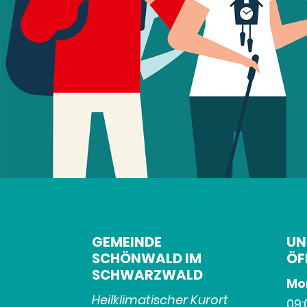
GEMEINDE
UN
SCHÖNWALD IM
ÖF
SCHWARZWALD
Mon
Heilklimatischer Kurort
09: