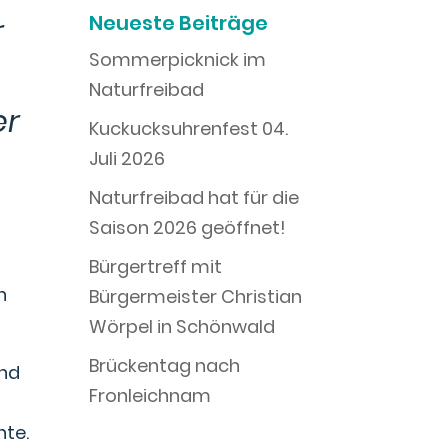
Neueste Beiträge
r
Sommerpicknick im
Naturfreibad
er
Kuckucksuhrenfest 04.
Juli 2026
Naturfreibad hat für die
Saison 2026 geöffnet!
m
Bürgertreff mit
n
Bürgermeister Christian
Wörpel in Schönwald
Brückentag nach
und
Fronleichnam
nte.