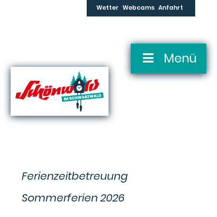
Skip
Wetter
Webcams
Anfahrt
to
content
Skip
Menü
Navigation
Ferienzeitbetreuung
Sommerferien 2026