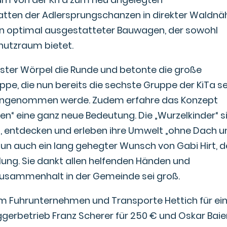
hatten der Adlersprungschanzen in direkter Waldnä
h ein optimal ausgestatteter Bauwagen, der sowohl
hutzraum bietet.
er Wörpel die Runde und betonte die große
pe, die nun bereits die sechste Gruppe der KiTa se
t angenommen werde. Zudem erfahre das Konzept
en“ eine ganz neue Bedeutung. Die „Wurzelkinder“ s
s, entdecken und erleben ihre Umwelt „ohne Dach u
nun auch ein lang gehegter Wunsch von Gabi Hirt, d
füllung. Sie dankt allen helfenden Händen und
 Zusammenhalt in der Gemeinde sei groß.
m Fuhrunternehmen und Transporte Hettich für ei
gerbetrieb Franz Scherer für 250 € und Oskar Baie