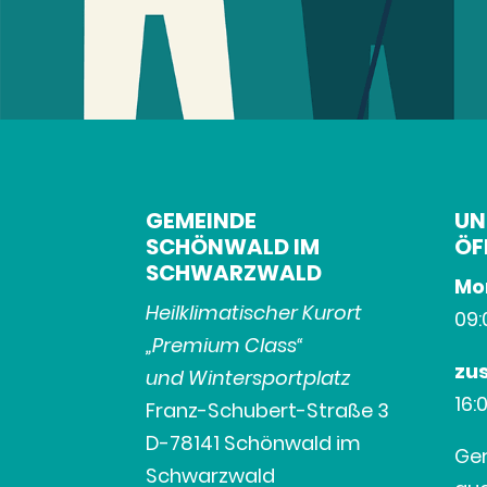
GEMEINDE
UN
SCHÖNWALD IM
ÖF
SCHWARZWALD
Mon
Heilklimatischer Kurort
09:
„Premium Class“
zus
und Wintersportplatz
16:
Franz-Schubert-Straße 3
D-78141 Schönwald im
Ger
Schwarzwald