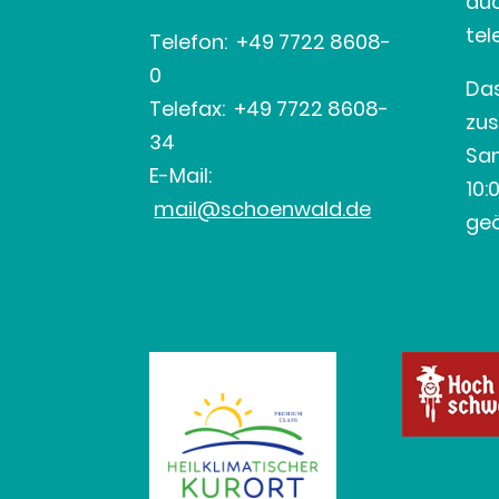
au
tel
Telefon: +49 7722 8608-
0
Das
Telefax: +49 7722 8608-
zus
34
Sa
E-Mail:
10:
mail@schoenwald.de
geö